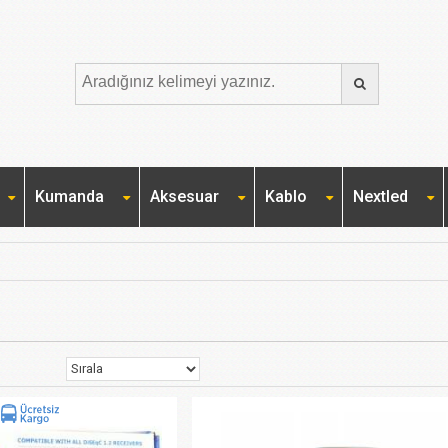
Kumanda
Aksesuar
Kablo
Nextled