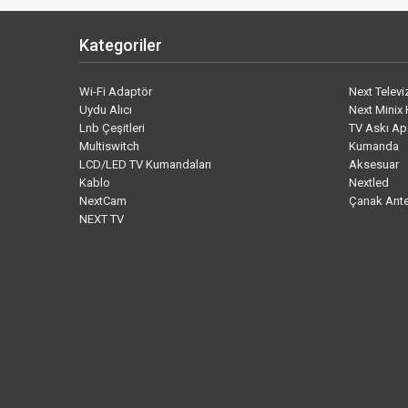
Kategoriler
Wi-Fi Adaptör
Next Telev
Uydu Alıcı
Next Minix 
Lnb Çeşitleri
TV Askı Ap
Multiswitch
Kumanda
LCD/LED TV Kumandaları
Aksesuar
Kablo
Nextled
NextCam
Çanak Ant
NEXT TV