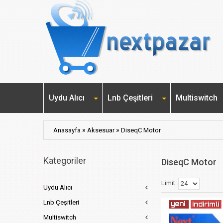
Uydu Alıcı
Lnb Çeşitleri
Multiswitch
»
»
Anasayfa
Aksesuar
DiseqC Motor
Kategoriler
DiseqC Motor
Limit:
Uydu Alıcı
Lnb Çeşitleri
Multiswitch