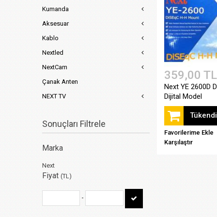
Kumanda
Aksesuar
Kablo
Nextled
NextCam
359,00 TL
Çanak Anten
Next YE 2600D D
Dijital Model
NEXT TV
Tükendi
Sonuçları Filtrele
Favorilerime Ekle
Karşılaştır
Marka
Next
Fiyat
(TL)
-