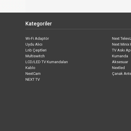
Kategoriler
Wi-Fi Adaptör
Next Telev
Uydu Alıcı
Next Minix 
Lnb Çeşitleri
TV Askı Ap
Multiswitch
Kumanda
LCD/LED TV Kumandaları
Aksesuar
Kablo
Nextled
NextCam
Çanak Ant
NEXT TV