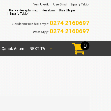
Yeni Üyelik
Üye Girişi
Sipariş Takibi
Banka Hesaplarımız
Hesabım
Bize Ulaşın
Sipariş Takibi
0274 2160697
Sorularınız için bizi arayın:
0274 2160697
WhatsApp:
0
Çanak Anten
NEXT TV