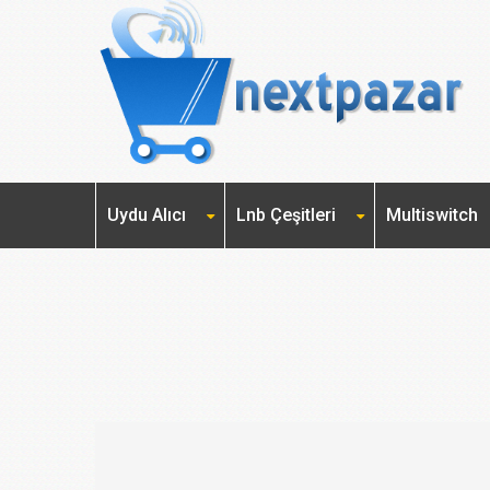
Uydu Alıcı
Lnb Çeşitleri
Multiswitch