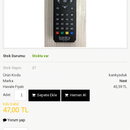
Stok Durumu:
Stokta var
Stok Sayısı
27
Ürün Kodu
kankysduk
Marka
Next
Havale Fiyatı
45,59 TL
Adet:
Sepete Ekle
Hemen Al
Kdv Dahil
47,00 TL
Yorum yap