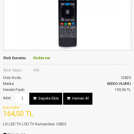
Stok Durumu:
Stokta var
Stok Sayısı
100
Ürün Kodu
12825
Marka
WEKO HUAYU
Havale Fiyatı
159,56 TL
Adet:
Sepete Ekle
Hemen Al
Kdv Dahil
164,50 TL
LG LED TV LCD TV Kumandası 12825