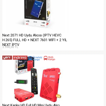
Next 2071 HD Uydu Alıcısı (IPTV HEVC
H.265) FULL HD + NEXT 7601 WİFİ + 2 YIL
NEXT İPTV
2.590,00 TL
Next Kanky HD Full HD Mini Uydu Alıcı