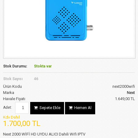
Stok Durumu:
Stokta var
Stok Sayısı
46
Ürün Kodu
next2000wifi
Marka
Next
Havale Fiyatı
1.649,00 TL
Adet:
Sepete Ekle
Hemen Al
Kdv Dahil
1.700,00 TL
Next 2000 WİFİ HD UYDU ALICI Dahili Wifi IPTV