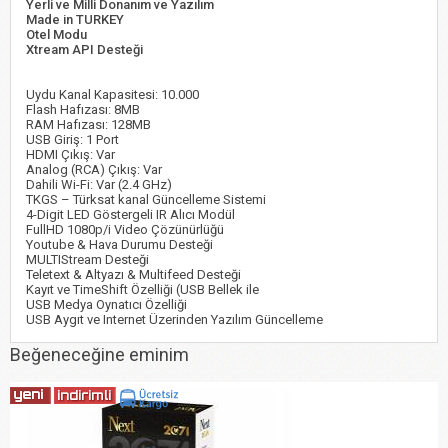
Yerli ve Milli Donanım ve Yazılım
Made in TURKEY
Otel Modu
Xtream API Desteği
Uydu Kanal Kapasitesi: 10.000
Flash Hafızası: 8MB
RAM Hafızası: 128MB
USB Giriş: 1 Port
HDMI Çıkış: Var
Analog (RCA) Çıkış: Var
Dahili Wi-Fi: Var (2.4 GHz)
TKGS – Türksat kanal Güncelleme Sistemi
4-Digit LED Göstergeli IR Alıcı Modül
FullHD 1080p/i Video Çözünürlüğü
Youtube & Hava Durumu Desteği
MULTIStream Desteği
Teletext & Altyazı & Multifeed Desteği
Kayıt ve TimeShift Özelliği (USB Bellek ile
USB Medya Oynatıcı Özelliği
USB Aygıt ve Internet Üzerinden Yazılım Güncelleme
Beğeneceğine eminim