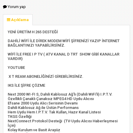
Yorum yap
Açıklama
YENİ ÜRETİM H 265 DESTEĞİ
DAHİLİ WİFİ İLE DİREK MODEM WİFİ ŞİFRENİZİ YAZIP İNTERNET
BAĞLANTINIZI YAPABİLİRSİNİZ.
WİFİ İLE FREE I P TV ( ATV KANAL D TRT SHOW GİBİ KANALLAR
VARDIR)
YOUTUBE
X T REAM ABONELİĞİNİZİ GİREBİLİRSİNİZ.
IKS İLE ŞİFRE ÇÖZME
Next 2000 WI-FI S, Dahili Kablosuz Ağ'lı (Dahili WiFi'li) I.P.T.V.
Özellikli Çanaklı Çanaksız MPEG4 HD Uydu Alıcısı
Efsane 2000 Uydu Alıcı Serisinin Devamı
Dahili Kablosuz Ağ ile Üstün Performans
Hem Uydu Hem I.P.T.V. Tak Kullan, Hazır Kanal Listesi
TKGS Özelliği
NextConnect Protokol Desteği (TV-Uydu Alıcısı Haberleşmesi
İçin)
Kolay Kurulum ve Basit Arayüz