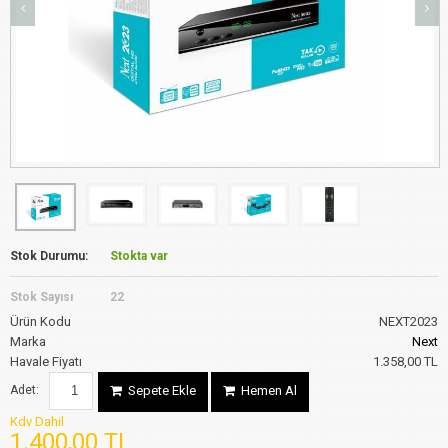
Stok Durumu:
Stokta var
Stok Sayısı
22
Ürün Kodu
NEXT2023
Marka
Next
Havale Fiyatı
1.358,00 TL
Adet:
Sepete Ekle
Hemen Al
Kdv Dahil
1.400,00 TL