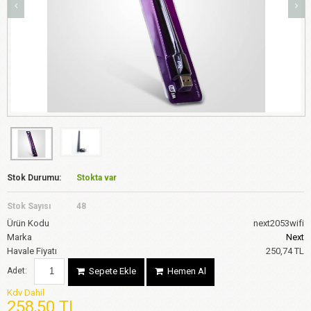
Stok Durumu:
Stokta var
Stok Sayısı
48
Ürün Kodu
next2053wifi
Marka
Next
Havale Fiyatı
250,74 TL
Adet:
Sepete Ekle
Hemen Al
Kdv Dahil
258,50 TL