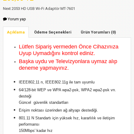
Next 2053 HD USB Wi-Fi Adaptör MT-7601
Yorum yap
Açıklama
Ödeme Seçenekleri
Ürün Yorumları (0)
Lütfen Sipariş vermeden Önce Cihazınıza
Uyup Uymadığını kontrol ediniz.
Başka uydu ve Televizyonlara uymaz alıp
deneme yapmayınız.
IEEE802,11 n, IEEE802.11g ile tam uyumlu
64/128-bit WEP ve WPA wpa2-psk, WPA2 wpa2-psk vn.
desteği
Güncel güvenlik standartları
Erişim noktası üzerinden ağ altyapı destediği.
801.11 N Standartı için yüksek hız, kararlılık ve iletişim
performansı
150Mbps' kadar hız