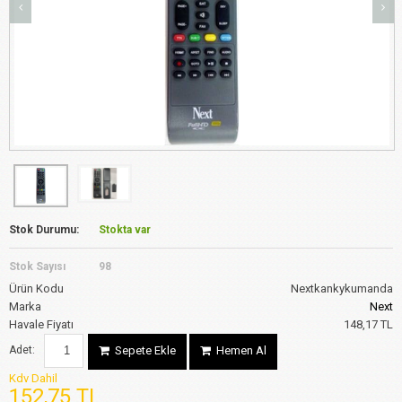
Stok Durumu:
Stokta var
Stok Sayısı
98
Ürün Kodu
Nextkankykumanda
Marka
Next
Havale Fiyatı
148,17 TL
Adet:
Sepete Ekle
Hemen Al
Kdv Dahil
152,75 TL