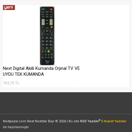
Next Digital Akıllı Kumanda Orjinal TV VE
UYDU TEK KUMANDA
152,75 TL
®
Nextpazar.com Next Nextstar Bayi © 2026 | Bu site
RGS Yazılım
E-ticaret Yazılımı
ile hazırlanmıştır