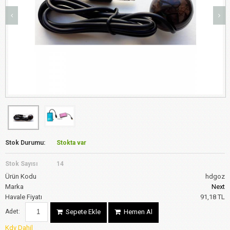
Stok Durumu:
Stokta var
Stok Sayısı
14
Ürün Kodu
hdgoz
Marka
Next
Havale Fiyatı
91,18 TL
Adet:
Sepete Ekle
Hemen Al
Kdv Dahil