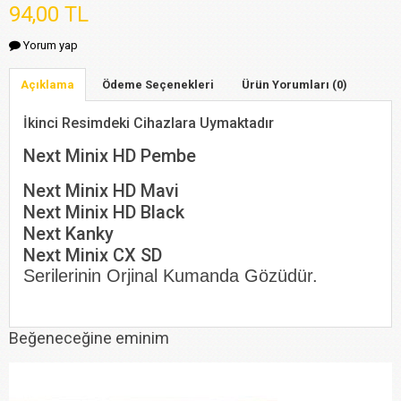
94,00 TL
Yorum yap
Açıklama
Ödeme Seçenekleri
Ürün Yorumları (0)
İkinci Resimdeki Cihazlara Uymaktadır
Next Minix HD Pembe
Next Minix HD Mavi
Next Minix HD Black
Next Kanky
Next Minix CX SD
Serilerinin Orjinal Kumanda Gözüdür.
Beğeneceğine eminim