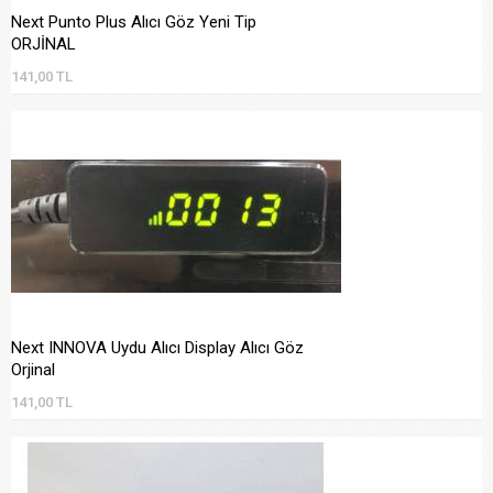
Next Punto Plus Alıcı Göz Yeni Tip
ORJİNAL
141,00 TL
Next INNOVA Uydu Alıcı Display Alıcı Göz
Orjinal
141,00 TL