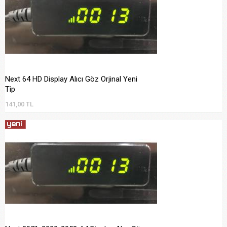
Next 64 HD Display Alıcı Göz Orjinal Yeni
Tip
141,00 TL