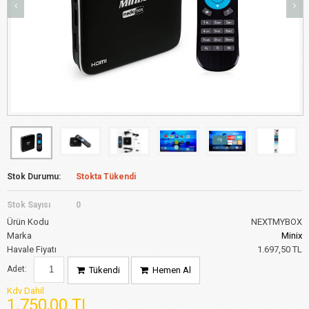
Stok Durumu:
Stokta Tükendi
Stok Sayısı
0
Ürün Kodu
NEXTMYBOX
Marka
Minix
Havale Fiyatı
1.697,50 TL
Adet:
Tükendi
Hemen Al
Kdv Dahil
1.750,00 TL