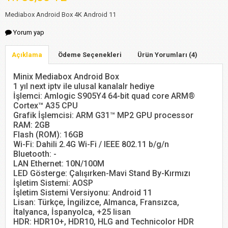
Mediabox Android Box 4K Android 11
Yorum yap
Açıklama
Ödeme Seçenekleri
Ürün Yorumları (4)
Minix Mediabox Android Box
1 yıl next iptv ile ulusal kanalalr hediye
İşlemci: Amlogic S905Y4 64-bit quad core ARM®
Cortex™ A35 CPU
Grafik İşlemcisi: ARM G31™ MP2 GPU processor
RAM: 2GB
Flash (ROM): 16GB
Wi-Fi: Dahili 2.4G Wi-Fi / IEEE 802.11 b/g/n
Bluetooth: -
LAN Ethernet: 10N/100M
LED Gösterge: Çalışırken-Mavi Stand By-Kırmızı
İşletim Sistemi: AOSP
İşletim Sistemi Versiyonu: Android 11
Lisan: Türkçe, İngilizce, Almanca, Fransızca,
İtalyanca, İspanyolca, +25 lisan
HDR: HDR10+, HDR10, HLG and Technicolor HDR