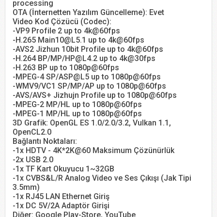
processing
OTA (İnternetten Yazılım Güncelleme): Evet
Video Kod Çözücü (Codec):
-VP9 Profile 2 up to 4k@60fps
-H.265
Main10@L5.1
up to 4k@60fps
-AVS2 Jizhun 10bit Profile up to 4k@60fps
-H.264 BP/MP/
HP@L4.2
up to 4k@30fps
-H.263 BP up to 1080p@60fps
-MPEG-4 SP/ASP@L5 up to 1080p@60fps
-WMV9/VC1 SP/MP/AP up to 1080p@60fps
-AVS/AVS+ Jizhujn Profile up to 1080p@60fps
-MPEG-2 MP/HL up to 1080p@60fps
-MPEG-1 MP/HL up to 1080p@60fps
3D Grafik: OpenGL ES 1.0/2.0/3.2, Vulkan 1.1,
OpenCL2.0
Bağlantı Noktaları:
-1x HDTV - 4K*2K@60 Maksimum Çözünürlük
-2x USB 2.0
-1x TF Kart Okuyucu 1~32GB
-1x CVBS&L/R Analog Video ve Ses Çıkışı (Jak Tipi
3.5mm)
-1x RJ45 LAN Ethernet Giriş
-1x DC 5V/2A Adaptör Girişi
Diğer: Google Play-Store, YouTube