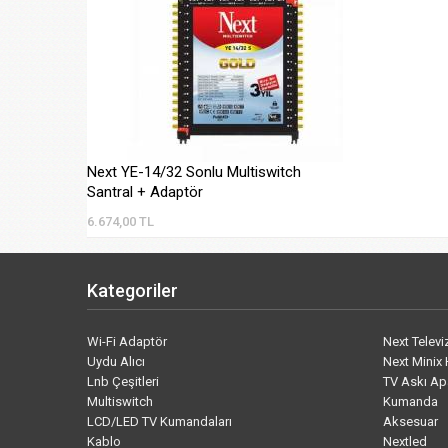
Next YE-14/32 Sonlu Multiswitch
Santral + Adaptör
6.674,00 TL
Kategoriler
Wi-Fi Adaptör
Next Telev
Uydu Alıcı
Next Minix 
Lnb Çeşitleri
TV Askı Ap
Multiswitch
Kumanda
LCD/LED TV Kumandaları
Aksesuar
Kablo
Nextled