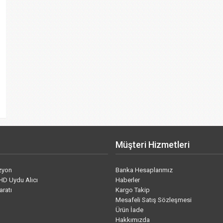
Müşteri Hizmetleri
izyon
Banka Hesaplarımız
HD Uydu Alıcı
Haberler
aratı
Kargo Takip
Mesafeli Satış Sözleşmesi
Ürün İade
Hakkımızda