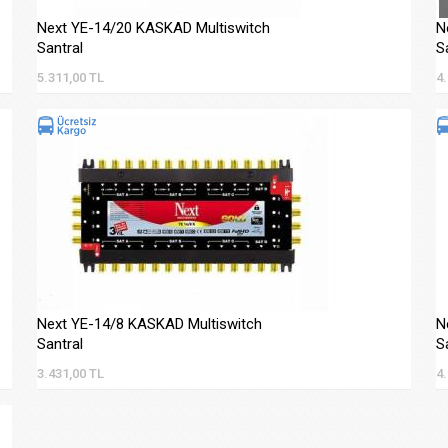
Next YE-14/20 KASKAD Multiswitch
N
Santral
S
5.311,00 TL
4.
Next YE-14/8 KASKAD Multiswitch
N
Santral
S
3.431,00 TL
4.