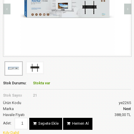
Stok Durumu:
Stokta var
Stok Sayısı
21
Ürün Kodu
ye2265
Marka
Next
Havale Fiyatı
388,00 TL
Adet:
Sepete Ekle
Hemen Al
Kdv Dahil