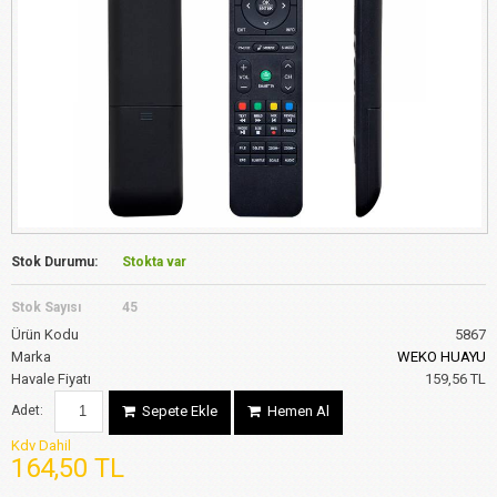
Stok Durumu:
Stokta var
Stok Sayısı
45
Ürün Kodu
5867
Marka
WEKO HUAYU
Havale Fiyatı
159,56 TL
Adet:
Sepete Ekle
Hemen Al
Kdv Dahil
164,50 TL