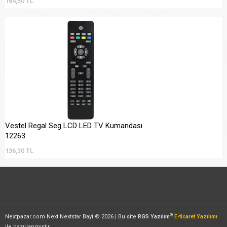
164,50 TL
Vestel Regal Seg LCD LED TV Kumandası
12263
136,30 TL
®
Nextpazar.com Next Nextstar Bayi © 2026 | Bu site
RGS Yazılım
E-ticaret Yazılımı
ile hazırlanmıştır