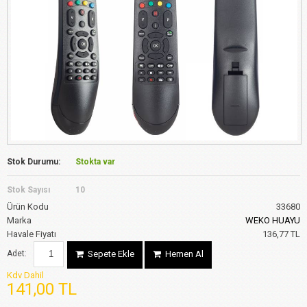
Stok Durumu:
Stokta var
Stok Sayısı
10
Ürün Kodu
33680
Marka
WEKO HUAYU
Havale Fiyatı
136,77 TL
Adet:
Sepete Ekle
Hemen Al
Kdv Dahil
141,00 TL