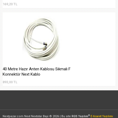
169,20 TL
40 Metre Hazır Anten Kablosu Sıkmalı F
Konnektör Next Kablo
893,00 TL
®
Nextpazar.com Next Nextstar Bayi © 2026 | Bu site
RGS Yazılım
E-ticaret Yazılımı