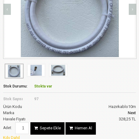
Stok Durumu:
Stokta var
Stok Sayısı
97
Ürün Kodu
Hazırkablo10m
Marka
Next
Havale Fiyatı
328,25 TL
Adet:
Sepete Ekle
Hemen Al
Kdv Dahil