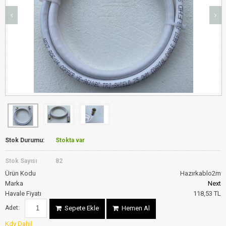
Stok Durumu:
Stokta var
Stok Sayısı
82
Ürün Kodu
Hazırkablo2m
Marka
Next
Havale Fiyatı
118,53 TL
Adet:
Sepete Ekle
Hemen Al
Kdv Dahil