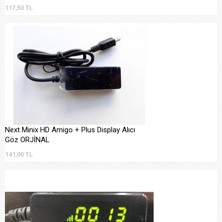
117,50 TL
Next Minix HD Amigo + Plus Display Alıcı
Göz ORJİNAL
141,00 TL