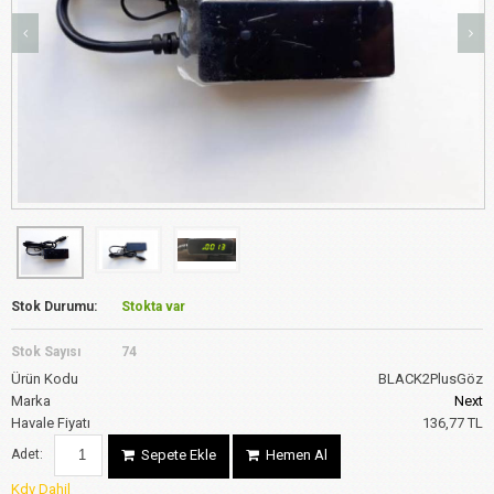
Stok Durumu:
Stokta var
Stok Sayısı
74
Ürün Kodu
BLACK2PlusGöz
Marka
Next
Havale Fiyatı
136,77 TL
Adet:
Sepete Ekle
Hemen Al
Kdv Dahil