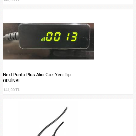
Next Punto Plus Alıcı Göz Yeni Tip
ORJİNAL
141,00 TL