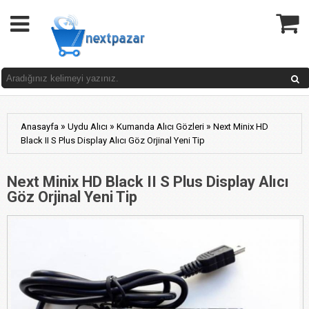
»
»
»
Anasayfa
Uydu Alıcı
Kumanda Alıcı Gözleri
Next Minix HD
Black II S Plus Display Alıcı Göz Orjinal Yeni Tip
Next Minix HD Black II S Plus Display Alıcı
Göz Orjinal Yeni Tip