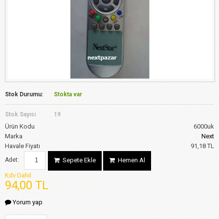
Stok Durumu:
Stokta var
Stok Sayısı
19
Ürün Kodu
6000uk
Marka
Next
Havale Fiyatı
91,18 TL
Adet:
Sepete Ekle
Hemen Al
Kdv Dahil
94,00 TL
Yorum yap