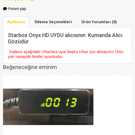
Yorum yap
Açıklama
Ödeme Seçenekleri
Ürün Yorumları (0)
Starbox Onyx HD UYDU alıcısının Kumanda Alıcı
Gözüdür
Sadece aşağıdaki cihazlara uyar başka cihaz için almayınız Ürün
yan sanayidir birebir uyumludur
Beğeneceğine eminim