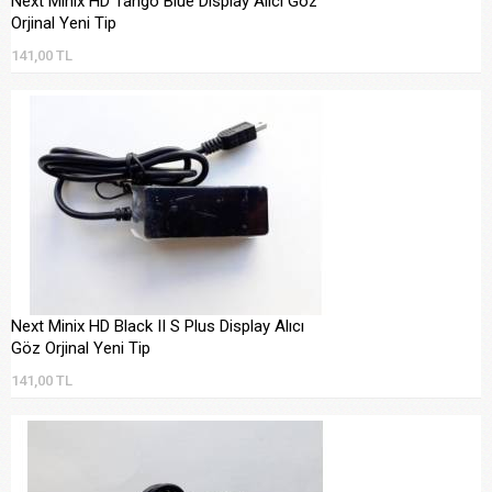
Next Minix HD Tango Blue Display Alıcı Göz
Orjinal Yeni Tip
141,00 TL
Next Minix HD Black II S Plus Display Alıcı
Göz Orjinal Yeni Tip
141,00 TL